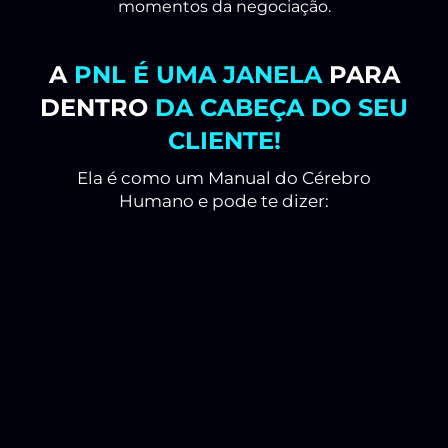
momentos da negociação.
A
PNL É UMA JANELA
PARA
DENTRO
DA CABEÇA DO SEU
CLIENTE!
Ela é como um Manual do Cérebro
Humano e pode te dizer:
Como
Como
Como
Como
Quando
Quan
seu
ele
se
toma
seu
seu
cliente
cria
motiva
decisões.
cliente
clien
pensa.
a
ou
aprova
repro
própria
desmotiva.
uma
algu
realidade.
fala.
prod