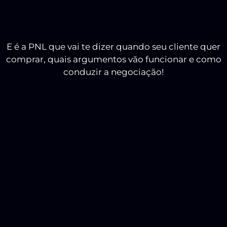
ou
oferta
E é a PNL que vai te dizer quando seu cliente quer
comprar, quais argumentos vão funcionar e como
conduzir a negociação!
SEM PNL:
COM PNL:
Você não sabe
Você sabe a hora
quando partir
exata em que seu
para o close;
cliente está
pronto para
comprar;
A venda pode “dar
ruim” a qualquer
Você controla a
momento;
venda o tempo