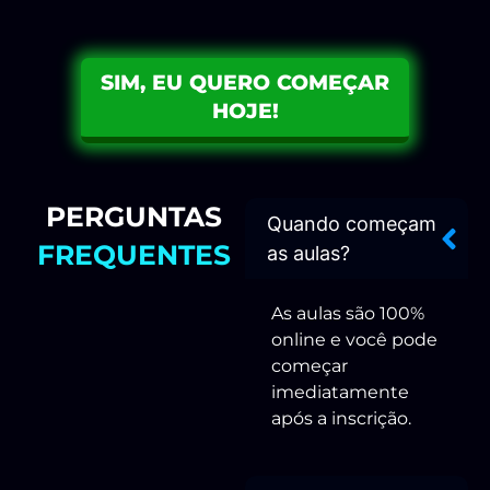
satisfeito, devolvemos 100% do valor
investido. Sem perguntas, sem burocracia.
SIM, EU QUERO COMEÇAR
HOJE!
PERGUNTAS
Quando começam
FREQUENTES
as aulas?
As aulas são 100%
online e você pode
começar
imediatamente
após a inscrição.