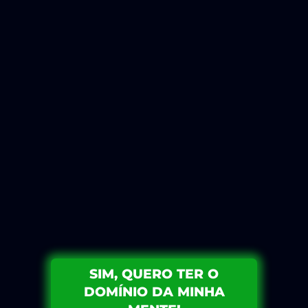
Encadeamento de
Âncoras;
Padrões Hipnóticos
de Milton Erickson;
Técnicas de
Modelagem de
Estratégias Mentais
de Sucesso;
Técnica Swish;
Autohipnose e
Hipnose
conversando;
E muito mais.
SIM, QUERO TER O
DOMÍNIO DA MINHA