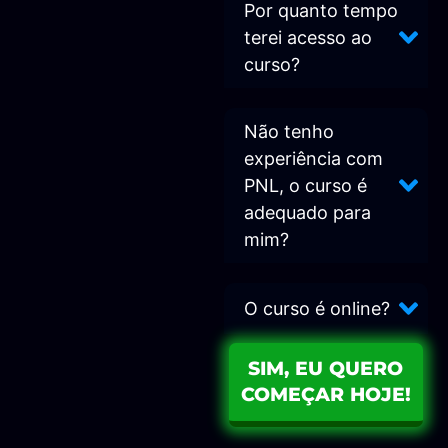
Por quanto tempo
terei acesso ao
curso?
Não tenho
experiência com
PNL, o curso é
adequado para
mim?
O curso é online?
SIM, EU QUERO
COMEÇAR HOJE!