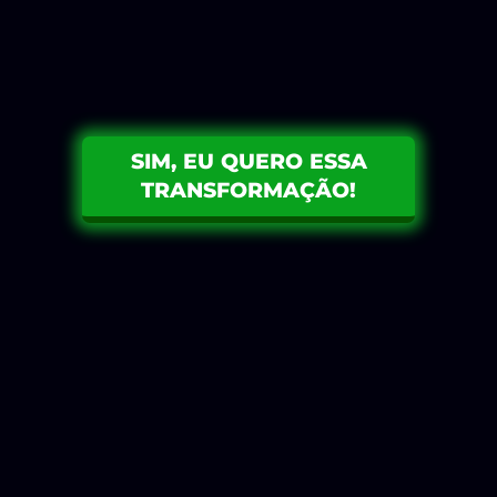
Precisa seguir scripts para conseguir
vender;
Quer adotar um estado mental mais
vendedor;
Quer começar a vender no “Modo Easy”.
SIM, EU QUERO ESSA
TRANSFORMAÇÃO!
GARANTIA INCONDICIONAL
DE
7 DIAS
Experimente o curso por 7 dias sem risco
algum. Se por algum motivo você não ficar