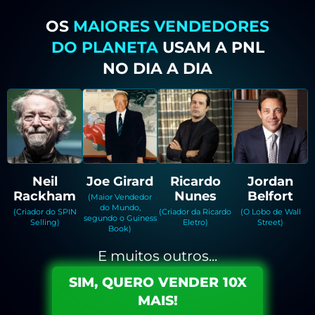
OS
MAIORES VENDEDORES
DO PLANETA
USAM A PNL
NO DIA A DIA
Neil
Joe Girard
Ricardo
Jordan
Rackham
Nunes
Belfort
(Maior Vendedor
do Mundo,
(Criador do SPIN
(Criador da Ricardo
(O Lobo de Wall
segundo o Guiness
Selling)
Eletro)
Street)
Book)
E muitos outros...
SIM, QUERO VENDER 10X
MAIS!