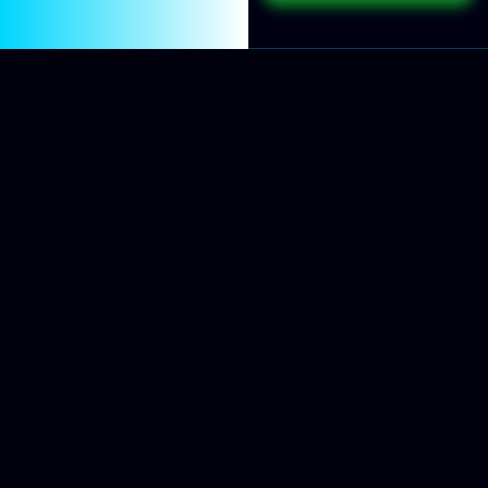
PARA
VOCÊ QUE:
Não tem conseguido bater metas;
Até vende bem, mas não sente controle da
venda;
Não sabe quando o cliente quer comprar;