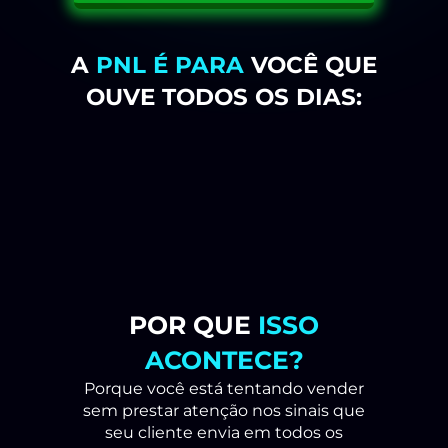
A
PNL É PARA
VOCÊ QUE
OUVE TODOS OS DIAS:
“Vou pensar
“Preciso
“Não tenho
“Vou ver
e depois te
conversar
tempo
outras
falo”
com meu
agora”
opções
sócio / meu
primeiro”
marido /
minha
esposa”
POR QUE
ISSO
ACONTECE?
Porque você está tentando vender
sem prestar atenção nos sinais que
seu cliente envia em todos os